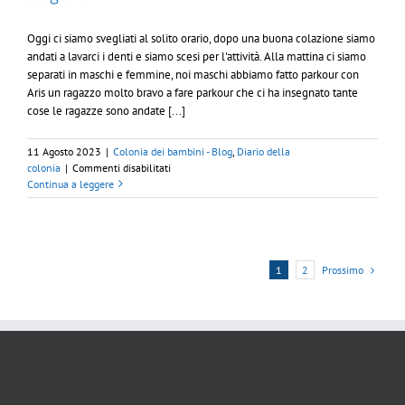
Oggi ci siamo svegliati al solito orario, dopo una buona colazione siamo
andati a lavarci i denti e siamo scesi per l'attività. Alla mattina ci siamo
separati in maschi e femmine, noi maschi abbiamo fatto parkour con
Aris un ragazzo molto bravo a fare parkour che ci ha insegnato tante
cose le ragazze sono andate [...]
11 Agosto 2023
|
Colonia dei bambini - Blog
,
Diario della
su
colonia
|
Commenti disabilitati
8
Continua a leggere
agosto
Prossimo
1
2