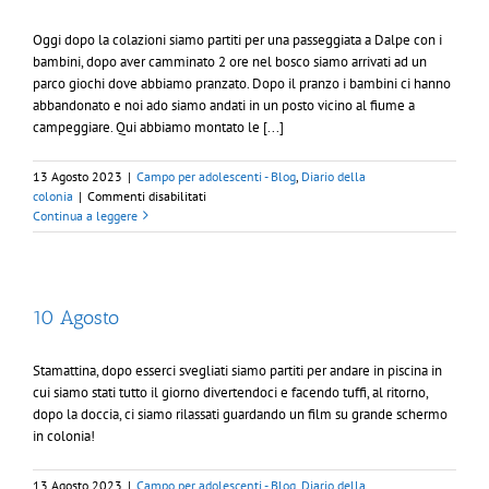
Oggi dopo la colazioni siamo partiti per una passeggiata a Dalpe con i
bambini, dopo aver camminato 2 ore nel bosco siamo arrivati ad un
parco giochi dove abbiamo pranzato. Dopo il pranzo i bambini ci hanno
abbandonato e noi ado siamo andati in un posto vicino al fiume a
campeggiare. Qui abbiamo montato le [...]
13 Agosto 2023
|
Campo per adolescenti - Blog
,
Diario della
su
colonia
|
Commenti disabilitati
11
Continua a leggere
Agosto
10 Agosto
Stamattina, dopo esserci svegliati siamo partiti per andare in piscina in
cui siamo stati tutto il giorno divertendoci e facendo tuffi, al ritorno,
dopo la doccia, ci siamo rilassati guardando un film su grande schermo
in colonia!
13 Agosto 2023
|
Campo per adolescenti - Blog
,
Diario della