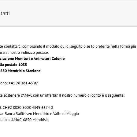
tatti
te contattarci compilando il modulo qui di seguito o se lo preferite nella forma più
ica al nostro indirizzo postale:
ciazione Monitori e Animatori Colonie
lla postale 1035
850 Mendrisio Stazione
fono:
+41 76 361 43 97
te sostenere l’AMAC con un’offerta? Il nostro numero di conto è il seguente:
: CH92 8080 8008 4349 6674 0
so: Banca Raiffeisen Mendrisio e Valle di Muggio
stato a: AMAC, 6850 Mendrisio