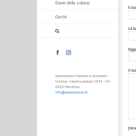
Diario della colonia
Il t
Giochi
La tu
Ogge
Facebook
Instagram
Il t
Associazione Monitori e Animatori
Colonie - Casella postale 1035 - CH-
6850 Mendrisio
info@amacolonia.ch
[rec