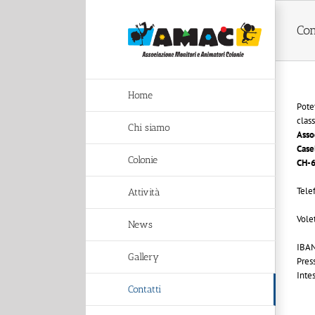
Salta
al
Con
contenuto
Home
Pote
class
Chi siamo
Asso
Case
Colonie
CH-6
Tele
Attività
Vole
News
IBAN
Gallery
Pres
Inte
Contatti