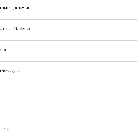
uo nome (richiesto)
a email (richiesto)
tto
uo messaggio
aptcha]