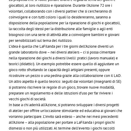
giocattoli, al loro riutilizzo e riparazione. Durante l’Azione 72 ore i
volontari, collaborando con i diversi partner che si cercheranno di
coinvolgere e con tutti coloro i quali lo desidereranno, saranno a
disposizione della popolazione per la riparazione di giochi e giocattoli,
la raccolta degli stessi per la distribuzione alle famiglie o agli enti
bisognosi con una serie di attività atte a coinvolgere bambini e giovani
per sensibilizzarli sul tema del riutilizzo.
L’idea è quella che LaFilanda per i tre giorni dell’Azione diventi un
grande laboratorio dove – nei diversi ateliers – ci si possa cimentare
nella riparazione dei giochi a diversi livelli: pratici (lavoro manuale) e
teorici (didattici). Un esempio potrebbe essere quello di aggiustare un
gioco rotto sfruttando le capacità degli artigiani presenti, oppure
ricostruire un pezzo o una pedina grazie alla collaborazione con il LAD.
Un altro aspetto è quello teorico: seguiti dai volontari (insegnanti di SE)
si potranno riscrivere le regole di un gioco, trovare nuove modalità,
preparare un regolamento e delle istruzioni d’uso per far rivivere i
vecchi giochi di società.
In base a chi aderirà all’Azione, si potranno sviluppare i diversi progetti
di atelier per offrire un’occasione stimolante ed educativa ai giovani che
vorranno partecipare. L’invito sarà esteso – anche nei mesi precedenti
all’Azione – alla popolazione per portare a LaFilanda i propri giochi
dismessi o non più utilizzati. Al termine dell’evento i giochi raccolti