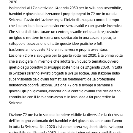
2020.
Ispirandosi ai 17 obiettivi dell’Agenda 2030 per lo sviluppo sostenibile,
bambini e giovani realizzeranno i propri progetti in 72 ore in tutta la
Svizzera. L’avvio dell’azione segna l’inizio di una gara contro il tempo
che i partecipanti dovranno vincere senza soldi e con grande inventiva.
Che si tratti di ristrutturare un centro giovanile nel quartiere, costruire
un igloo o mettere in scena uno spettacolo in una casa di riposo, lo
sviluppo e l’esecuzione di tutte queste idee pratiche e folli
trasformeranno queste 72 ore in una vera e propria avventura.
L’azione 72 ore si svolgerà per la quarta volta nel 2020. È la prima volta
che si svolgerà in inverno e che adotterà un quadro tematico, ovvero
quello degli obiettivi di sviluppo sostenibile dell’Agenda 2030. In tutta
la Svizzera saranno avviati progetti a livello locale. Una stazione radio
supervisionata da giovani formati sui fondamenti della professione
radiofonica coprirà l’azione. L’Azione 72 ore si rivolge a bambini e
giovani, gruppi giovanili, associazioni e centri giovanili che desiderano
contribuire con il loro entusiasmo e le loro idee a far progredire la
Svizzera.
L’Azione 72 ore ha lo scopo di rendere visibile la diversità e la ricchezza
dell’impegno volontario dei bambini e dei giovani durante tutto l’anno
in tutta la Svizzera. Nel 2020 ci si concentrerà sugli obiettivi di sviluppo
sostenibile dell’Agenda 2030: i bambini e i giovani sono sensibilizzati e