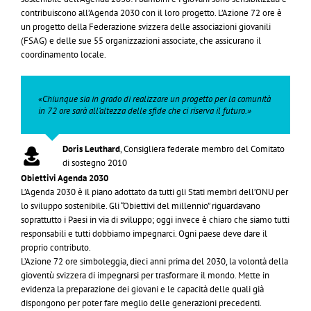
contribuiscono all’Agenda 2030 con il loro progetto. L’Azione 72 ore è
un progetto della Federazione svizzera delle associazioni giovanili
(FSAG) e delle sue 55 organizzazioni associate, che assicurano il
coordinamento locale.
«Chiunque sia in grado di realizzare un progetto per la comunità
in 72 ore sarà all’altezza delle sfide che ci riserva il futuro.»
Doris Leuthard
,
Consigliera federale membro del Comitato
di sostegno 2010
Obiettivi Agenda 2030
L’Agenda 2030 è il piano adottato da tutti gli Stati membri dell’ONU per
lo sviluppo sostenibile. Gli “Obiettivi del millennio” riguardavano
soprattutto i Paesi in via di sviluppo; oggi invece è chiaro che siamo tutti
responsabili e tutti dobbiamo impegnarci. Ogni paese deve dare il
proprio contributo.
L’Azione 72 ore simboleggia, dieci anni prima del 2030, la volontà della
gioventù svizzera di impegnarsi per trasformare il mondo. Mette in
evidenza la preparazione dei giovani e le capacità delle quali già
dispongono per poter fare meglio delle generazioni precedenti.