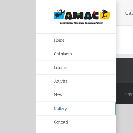
Salta
al
Gal
contenuto
Home
Chi siamo
Colonie
Attività
Copy
News
Gallery
Contatti