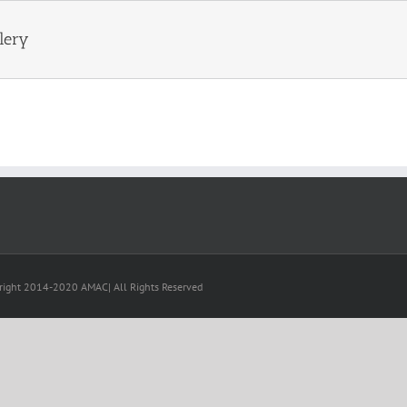
lery
right 2014-2020 AMAC| All Rights Reserved