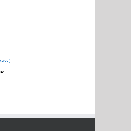
cca qui)
.
le: