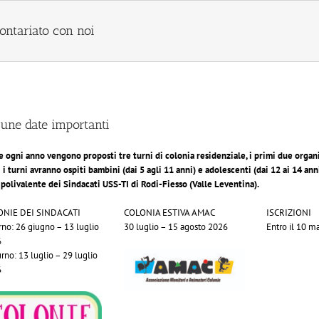
ontariato con noi
une date importanti
 ogni anno vengono proposti tre turni di colonia residenziale, i primi due organiz
i i turni avranno ospiti bambini (dai 5 agli 11 anni) e adolescenti (dai 12 ai 14 an
 polivalente dei Sindacati USS-TI di Rodi-Fiesso (Valle Leventina).
ONIE DEI SINDACATI
COLONIA ESTIVA AMAC
ISCRIZIONI
urno: 26 giugno – 13 luglio
30 luglio – 15 agosto 2026
Entro il 10 
6
urno: 13 luglio – 29 luglio
6