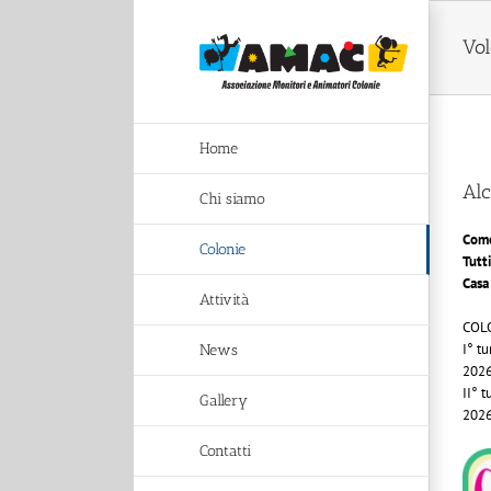
Salta
al
Vol
contenuto
Home
Alc
Chi siamo
Come
Colonie
Tutt
Casa
Attività
COL
I° t
News
202
II° t
Gallery
202
Contatti