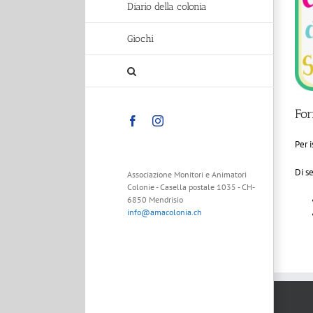
Diario della colonia
Giochi
For
Facebook
Instagram
Per 
Di s
Associazione Monitori e Animatori
Colonie - Casella postale 1035 - CH-
6850 Mendrisio
info@amacolonia.ch