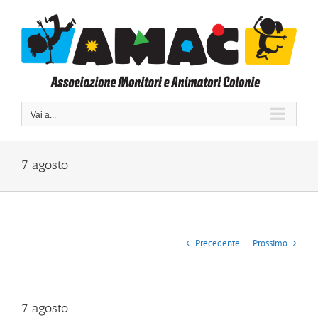
Salta
al
contenuto
Vai a...
7 agosto
Precedente
Prossimo
7 agosto