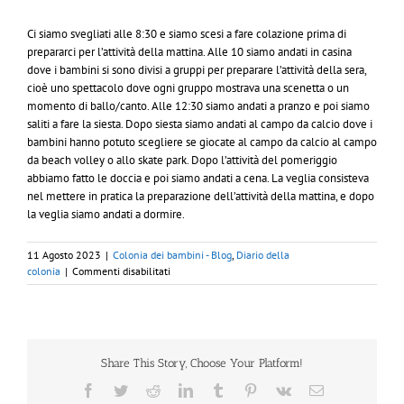
Ci siamo svegliati alle 8:30 e siamo scesi a fare colazione prima di
prepararci per l’attività della mattina. Alle 10 siamo andati in casina
dove i bambini si sono divisi a gruppi per preparare l’attività della sera,
cioè uno spettacolo dove ogni gruppo mostrava una scenetta o un
momento di ballo/canto. Alle 12:30 siamo andati a pranzo e poi siamo
saliti a fare la siesta. Dopo siesta siamo andati al campo da calcio dove i
bambini hanno potuto scegliere se giocate al campo da calcio al campo
da beach volley o allo skate park. Dopo l’attività del pomeriggio
abbiamo fatto le doccia e poi siamo andati a cena. La veglia consisteva
nel mettere in pratica la preparazione dell’attività della mattina, e dopo
la veglia siamo andati a dormire.
11 Agosto 2023
|
Colonia dei bambini - Blog
,
Diario della
su
colonia
|
Commenti disabilitati
7
agosto
Share This Story, Choose Your Platform!
Facebook
Twitter
Reddit
LinkedIn
Tumblr
Pinterest
Vk
Email