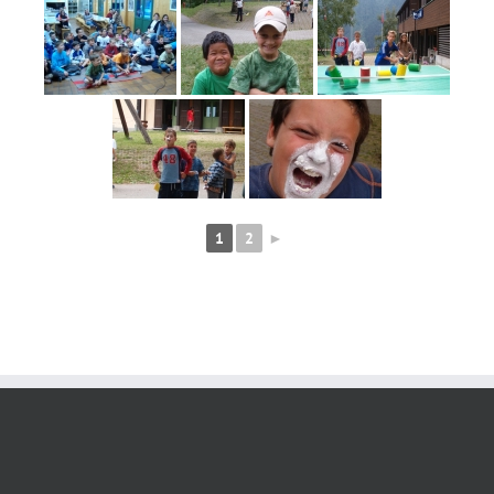
1
2
►