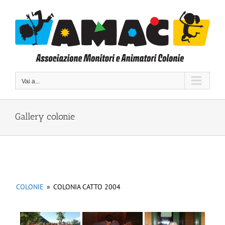
Salta
al
contenuto
Vai a...
Gallery colonie
COLONIE
»
COLONIA CATTO 2004