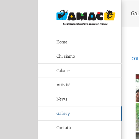
Salta
al
Gal
contenuto
Home
Chi siamo
COL
Colonie
Attività
News
Gallery
Contatti