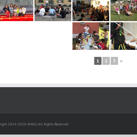
1
2
3
►
right 2014-2020 AMAC| All Rights Reserved