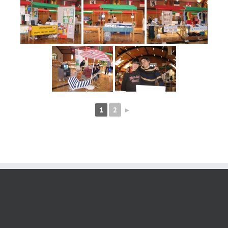
1
2
►