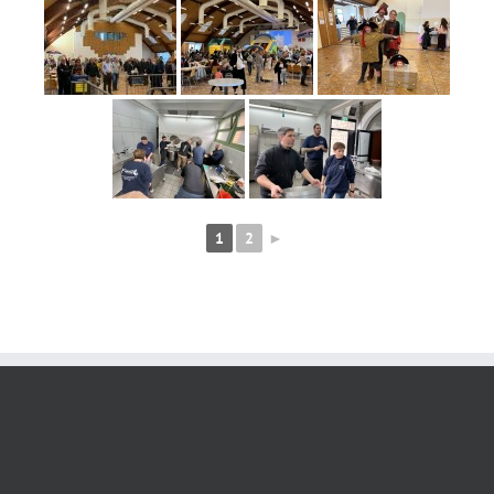
1
2
►