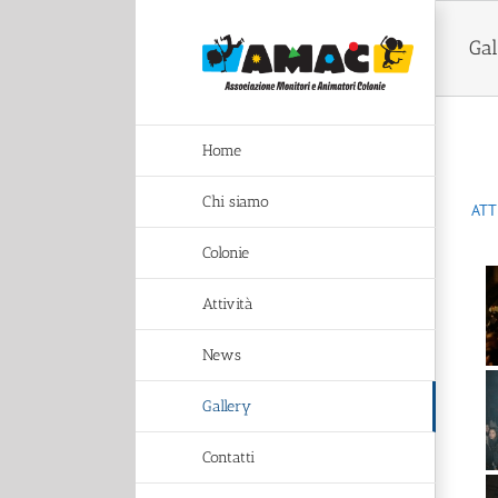
Salta
al
Gal
contenuto
Home
Chi siamo
ATT
Colonie
Attività
News
Gallery
Contatti