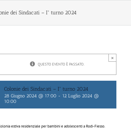
onie dei Sindacati – I° turno 2024
×
QUESTO EVENTO È PASSATO.
Colonie dei Sindacati – I° turno 2024
28 Giugno 2024 @ 17:00
-
12 Luglio 2024 @
10:00
olonia estiva residenziale per bambini e adolescenti a Rodi-Fiesso.