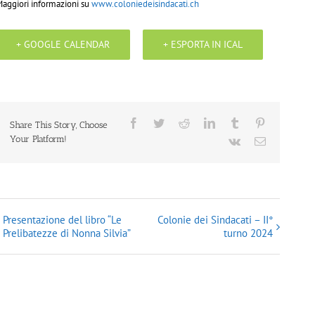
aggiori informazioni su
www.coloniedeisindacati.ch
+ GOOGLE CALENDAR
+ ESPORTA IN ICAL
Facebook
Twitter
Reddit
LinkedIn
Tumblr
Pinterest
Share This Story, Choose
Your Platform!
Vk
Email
Presentazione del libro “Le
Colonie dei Sindacati – II°
Prelibatezze di Nonna Silvia”
turno 2024