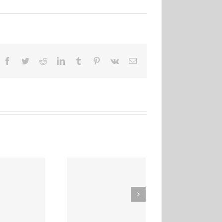
Facebook
Twitter
Reddit
LinkedIn
Tumblr
Pinterest
Vk
Email
Pubblicate le foto dei
Pubblicate le foto
festeggiamenti del
della colonia 2025
25esimo!