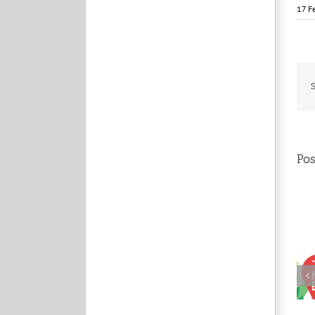
17 F
S
Pos
È uscito il nuovo
Tandem! (con
Infovacanze)