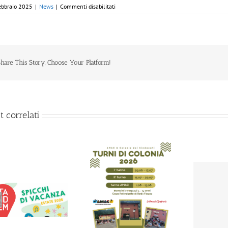
su
ebbraio 2025
|
News
|
Commenti disabilitati
Aperte
le
iscrizioni
alle
colonie
estive
hare This Story, Choose Your Platform!
2025
t correlati
Aperte le iscrizioni
Si è svegliato… il
alla colonia 2026!
Dormiglione!