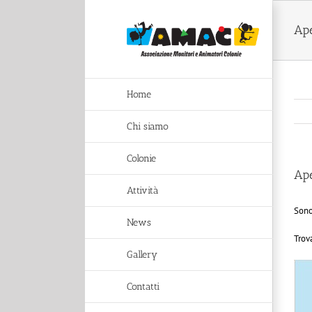
Salta
al
Ape
contenuto
Home
Chi siamo
Colonie
Ape
Attività
Sono
News
Trov
Gallery
Contatti