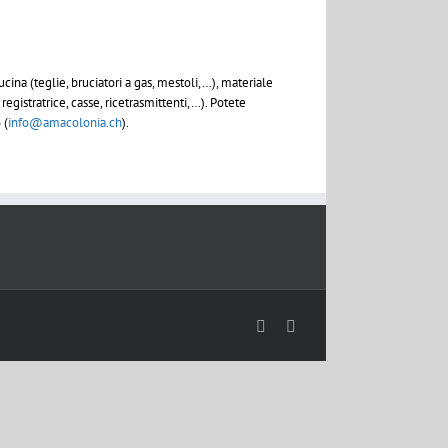
cina (teglie, bruciatori a gas, mestoli,…), materiale
egistratrice, casse, ricetrasmittenti,…). Potete
 (
info@amacolonia.ch
).
Facebook
Instagram