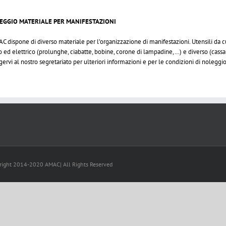
EGGIO MATERIALE PER MANIFESTAZIONI
AC dispone di diverso materiale per l’organizzazione di manifestazioni. Utensili da cu
o ed elettrico (prolunghe, ciabatte, bobine, corone di lampadine,…) e diverso (cassa r
gervi al nostro segretariato per ulteriori informazioni e per le condizioni di noleggio
right 2014-2020 AMAC| All Rights Reserved