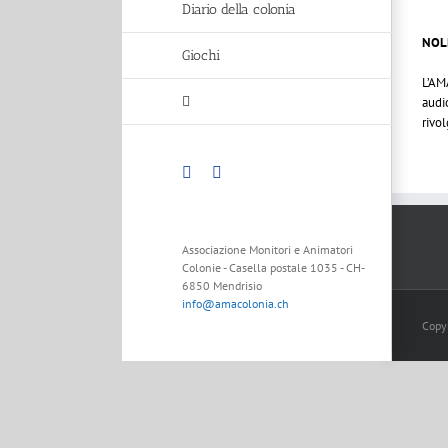
Diario della colonia
NOL
Giochi
L’AM
audi
rivol
Facebook
Instagram
Associazione Monitori e Animatori
Colonie - Casella postale 1035 - CH-
6850 Mendrisio
info@amacolonia.ch
Copy