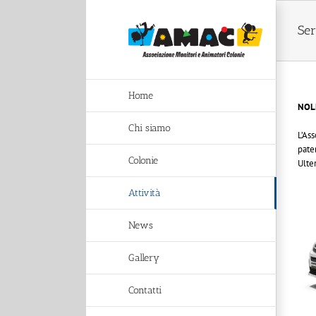
Salta
al
Ser
contenuto
Home
NOL
Chi siamo
L’Ass
pate
Colonie
Ulte
Attività
News
Gallery
Contatti