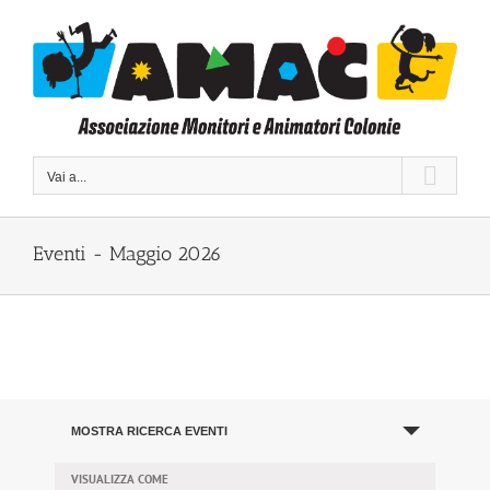
Salta
al
contenuto
Vai a...
Eventi - Maggio 2026
Eventi
MOSTRA RICERCA EVENTI
Ricerca
e
VISUALIZZA COME
Evento