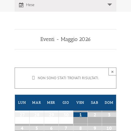
viste
Mese
Viste
Navigazione
Navigazione
Eventi - Maggio 2026
×
NON SONO STATI TROVATI RISULTATI.
Calendario
LUN
MAR
MER
GIO
VEN
SAB
DOM
di
Eventi
Calendario
27
28
29
30
1
2
3
di
Eventi
4
5
6
7
8
9
10